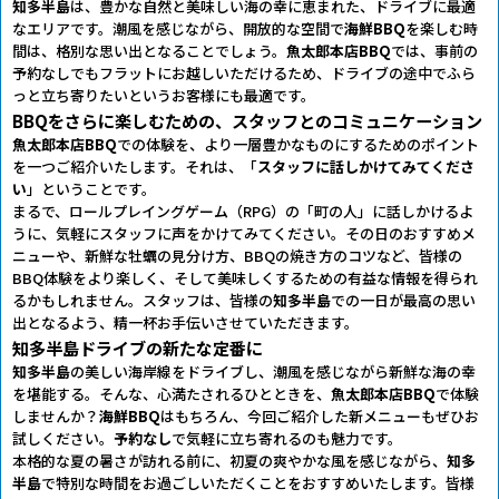
知多半島
は、豊かな自然と美味しい海の幸に恵まれた、ドライブに最適
なエリアです。潮風を感じながら、開放的な空間で
海鮮BBQ
を楽しむ時
間は、格別な思い出となることでしょう。
魚太郎本店BBQ
では、事前の
予約なしでもフラットにお越しいただけるため、ドライブの途中でふら
っと立ち寄りたいというお客様にも最適です。
BBQをさらに楽しむための、スタッフとのコミュニケーション
魚太郎本店BBQ
での体験を、より一層豊かなものにするためのポイント
を一つご紹介いたします。それは、「
スタッフに話しかけてみてくださ
い
」ということです。
まるで、ロールプレイングゲーム（RPG）の「町の人」に話しかけるよ
うに、気軽にスタッフに声をかけてみてください。その日のおすすめメ
ニューや、新鮮な牡蠣の見分け方、BBQの焼き方のコツなど、皆様の
BBQ体験をより楽しく、そして美味しくするための有益な情報を得られ
るかもしれません。スタッフは、皆様の
知多半島
での一日が最高の思い
出となるよう、精一杯お手伝いさせていただきます。
知多半島ドライブの新たな定番に
知多半島
の美しい海岸線をドライブし、潮風を感じながら新鮮な海の幸
を堪能する。そんな、心満たされるひとときを、
魚太郎本店BBQ
で体験
しませんか？
海鮮BBQ
はもちろん、今回ご紹介した新メニューもぜひお
試しください。
予約なし
で気軽に立ち寄れるのも魅力です。
本格的な夏の暑さが訪れる前に、初夏の爽やかな風を感じながら、
知多
半島
で特別な時間をお過ごしいただくことをおすすめいたします。皆様