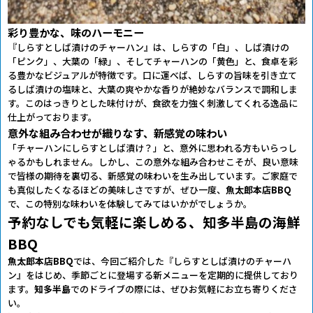
彩り豊かな、味のハーモニー
『しらすとしば漬けのチャーハン』は、しらすの「白」、しば漬けの
「ピンク」、大葉の「緑」、そしてチャーハンの「黄色」と、食卓を彩
る豊かなビジュアルが特徴です。口に運べば、しらすの旨味を引き立て
るしば漬けの塩味と、大葉の爽やかな香りが絶妙なバランスで調和しま
す。このはっきりとした味付けが、食欲を力強く刺激してくれる逸品に
仕上がっております。
意外な組み合わせが織りなす、新感覚の味わい
「チャーハンにしらすとしば漬け？」と、意外に思われる方もいらっし
ゃるかもしれません。しかし、この意外な組み合わせこそが、良い意味
で皆様の期待を裏切る、新感覚の味わいを生み出しています。ご家庭で
も真似したくなるほどの美味しさですが、ぜひ一度、
魚太郎本店BBQ
で、この特別な味わいを体験してみてはいかがでしょうか。
予約なしでも気軽に楽しめる、知多半島の海鮮
BBQ
魚太郎本店BBQ
では、今回ご紹介した『しらすとしば漬けのチャーハ
ン』をはじめ、季節ごとに登場する新メニューを定期的に提供しており
ます。
知多半島
でのドライブの際には、ぜひお気軽にお立ち寄りくださ
い。