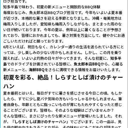
ログ担当です。
知多半島で味わう、初夏の新メニューと開放的なBBQ体験
毎度おなじみ、魚太郎本店BBQブログ担当です。今年もいよいよ夏本番
が近づき、本格的な暑さを迎える季節となりました。沖縄・奄美地方は
梅雨入りしましたが、愛知県も梅雨入りしながらも、まとまった雨のな
い日が続いております。今年の夏は、例年以上に暑くなることが予想さ
れており、皆様におかれましても、暑さ対策を万全にして、健やかにお過
ごしいただければと願っております。
6月といえば、祝日もなく、カレンダー通りの生活を送られている方にと
っては、少し楽しみの少ない月かもしれません。しかし、この月を乗り
越えれば、いよいよ灼熱の日々がやってきます。そんな初夏に、
知多半
島
でのドライブを計画されている皆様に、
魚太郎本店BBQ
から、心躍る
新メニューと、
海鮮BBQ
をさらに満喫できる情報をお届けいたします。
初夏を彩る、絶品！しらすとしば漬けのチャー
ハン
夏本番前とはいえ、毎日がすでに暑さを感じさせる今日この頃。もしか
したら、すでに少し夏バテ気味の方もいらっしゃるかもしれません。筆
者自身も、年齢とともに脂っこいものが胃にもたれやすくなったと感じ
ることがございます。皆様も、そのような経験はございませんか？
そんな皆様に、まさにぴったりな新メニューが登場いたしました。それ
が、『
しらすとしば漬けのチャーハン
』でございます。この一品は、見
た目の鮮やかさもさることながら、その味わいにもこだわりが詰まって